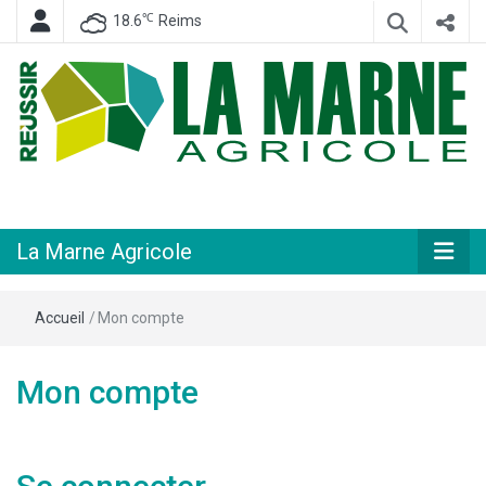
℃
18.6
Reims
Hebdomadaire départemental d'informations générales et rurales
La Marne
Agricole
La Marne Agricole
Accueil
/
Mon compte
Mon compte