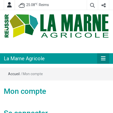
℃
25.08
Reims
Hebdomadaire départemental d'informations générales et rurales
La Marne
Agricole
La Marne Agricole
Accueil
/
Mon compte
Mon compte