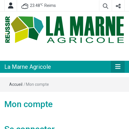
℃
23.48
Reims
Hebdomadaire départemental d'informations générales et rurales
La Marne
Agricole
La Marne Agricole
Accueil
/
Mon compte
Mon compte