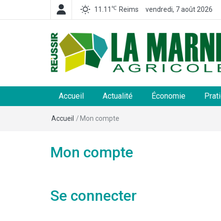
℃
11.11
Reims
vendredi, 7 août 2026
La Marne Agricole
Hebdomadaire départemental d'informations généra
et rurales
Accueil
Actualité
Économie
Prat
Accueil
/
Mon compte
Mon compte
Se connecter