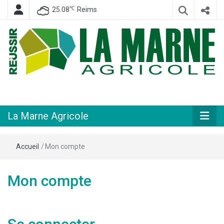
℃
25.08
Reims
Hebdomadaire départemental d'informations générales et rurales
La Marne
Agricole
La Marne Agricole
Accueil
/
Mon compte
Mon compte