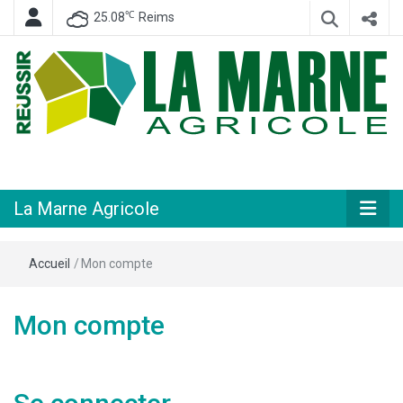
℃
25.08
Reims
Hebdomadaire départemental d'informations générales et rurales
La Marne
Agricole
La Marne Agricole
Accueil
/
Mon compte
Mon compte