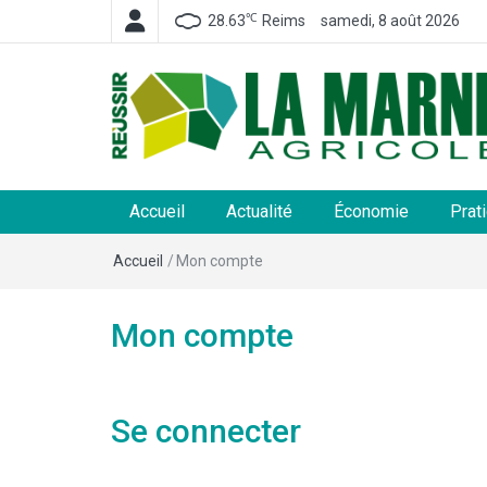
℃
28.63
Reims
samedi, 8 août 2026
La Marne Agricole
Hebdomadaire départemental d'informations généra
et rurales
Accueil
Actualité
Économie
Prat
Accueil
/
Mon compte
Mon compte
Se connecter