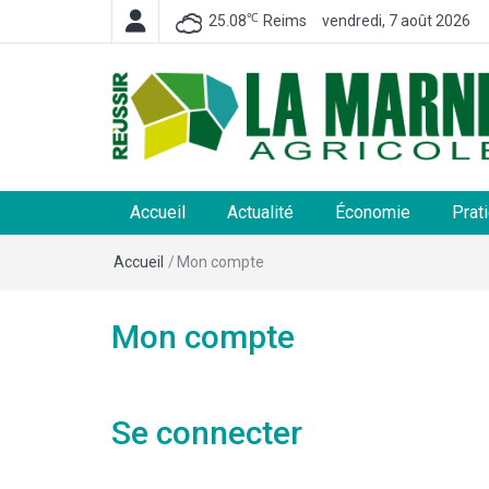
℃
25.08
Reims
vendredi, 7 août 2026
La Marne Agricole
Hebdomadaire départemental d'informations généra
et rurales
Accueil
Actualité
Économie
Prat
Accueil
/
Mon compte
Mon compte
Se connecter