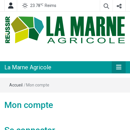
℃
23.78
Reims
Hebdomadaire départemental d'informations générales et rurales
La Marne
Agricole
La Marne Agricole
Accueil
/
Mon compte
Mon compte