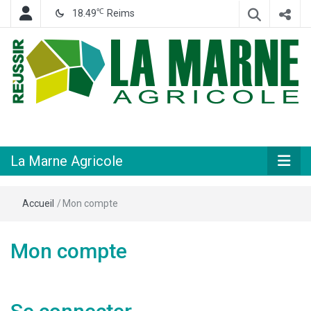
℃
18.49
Reims
Hebdomadaire départemental d'informations générales et rurales
La Marne
Agricole
La Marne Agricole
Accueil
/
Mon compte
Mon compte