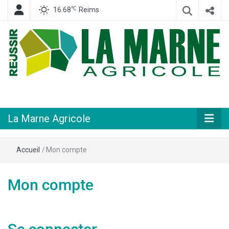
℃
16.68
Reims
Hebdomadaire départemental d'informations générales et rurales
La Marne
Agricole
La Marne Agricole
Accueil
/
Mon compte
Mon compte