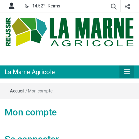
℃
14.52
Reims
Hebdomadaire départemental d'informations générales et rurales
La Marne
Agricole
La Marne Agricole
Accueil
/
Mon compte
Mon compte