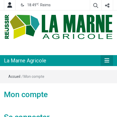
℃
18.49
Reims
Hebdomadaire départemental d'informations générales et rurales
La Marne
Agricole
La Marne Agricole
Accueil
/
Mon compte
Mon compte