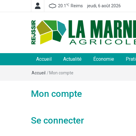
℃
20.1
Reims
jeudi, 6 août 2026
La Marne Agricole
Hebdomadaire départemental d'informations généra
et rurales
Accueil
Actualité
Économie
Prat
Accueil
/
Mon compte
Mon compte
Se connecter