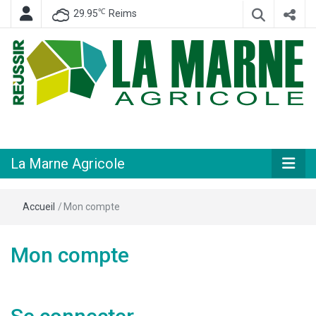
℃
29.95
Reims
Hebdomadaire départemental d'informations générales et rurales
La Marne
Agricole
La Marne Agricole
Accueil
/
Mon compte
Mon compte