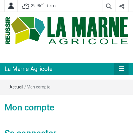
℃
29.95
Reims
Hebdomadaire départemental d'informations générales et rurales
La Marne
Agricole
La Marne Agricole
Accueil
/
Mon compte
Mon compte