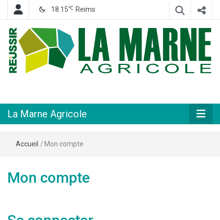
℃
18.15
Reims
Hebdomadaire départemental d'informations générales et rurales
La Marne
Agricole
La Marne Agricole
Accueil
/
Mon compte
Mon compte