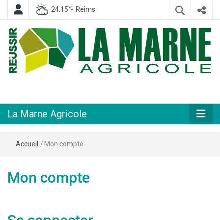
℃
24.15
Reims
Hebdomadaire départemental d'informations générales et rurales
La Marne
Agricole
La Marne Agricole
Accueil
/
Mon compte
Mon compte