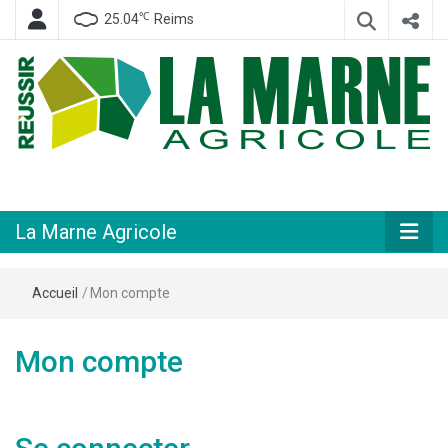
℃
25.04
Reims
Hebdomadaire départemental d'informations générales et rurales
La Marne
Agricole
La Marne Agricole
Accueil
/
Mon compte
Mon compte