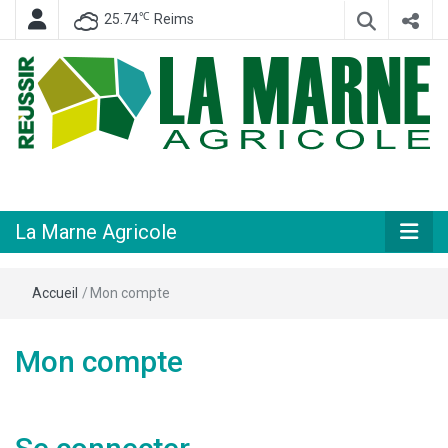
℃
25.74
Reims
Hebdomadaire départemental d'informations générales et rurales
La Marne
Agricole
La Marne Agricole
Accueil
/
Mon compte
Mon compte