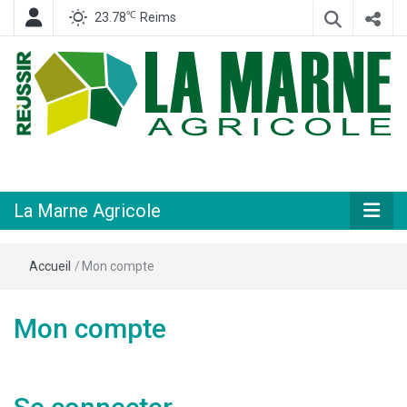
℃
23.78
Reims
Hebdomadaire départemental d'informations générales et rurales
La Marne
Agricole
La Marne Agricole
Accueil
/
Mon compte
Mon compte