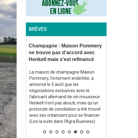
BRÈVES
teurs de
Champagne : Maison Pommery
Biogaz : l’I
OFB
ne trouve pas d'accord avec
projet de 2,
améras
Henkell mais s'est refinancé
la productio
La maison de champagne Maison
L'Inde a appro
Pommery, fortement endettée, a
programme de 
au Journal
annoncé le 5 août que les
visant à augm
specteurs de
négociations exclusives avec le
production nat
peuvent
fabricant allemand de vin mousseux
propres, après 
ton afin de
Henkell n'ont pas abouti, mais qu'un
aux guerres a
ement
protocole de conciliation a été trouvé
en lumière sa
ventions
avec ses créanciers pour se financer.
importations d'
susceptible
(Lire la suite dans l'Agra Business)
dans Agra Fil)
. (Lire la