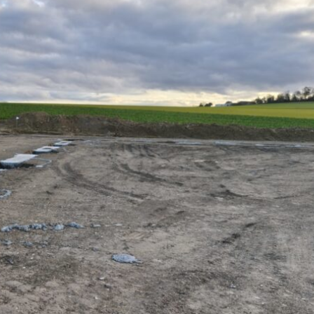
Chambres d’agriculture : décès
Contrôles : les inspec
de Jacques Jaouen, ancien
l’environnement de l’
président de la chambre de
bientôt équipés de c
Bretagne
piétons
Ancien président de la chambre
En vertu d’un décret paru 
d’agriculture du Finistère (2001-2019)
officiel le 31 juillet, les in
et de la chambre régionale de
l’environnement de l’OFB 
Bretagne (2007-2019), Jacques
disposer d’une caméra pié
Jaouen est décédé le 4 août, à 66 ans,
« procéder à un enregistr
« des suites d’une longue maladie »,
audiovisuel de leurs inter
apprend-on dans la presse locale.
lorsque se produit ou est 
(Lire la suite dans l'Agra Fil)
de se produire un incident »
suite dans l'Agra Fil)