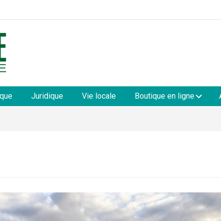
les
ique
Juridique
Vie locale
Boutique en ligne