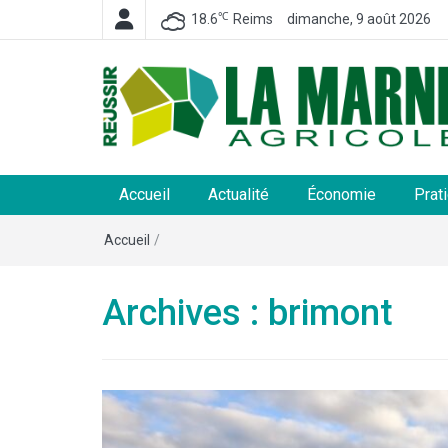
℃
18.6
Reims
dimanche, 9 août 2026
La Marne Agricole
Hebdomadaire départemental d'informations généra
et rurales
Accueil
Actualité
Économie
Prat
Accueil
/
Archives : brimont