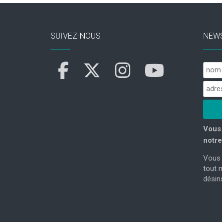
SUIVEZ-NOUS
NEW
Vous 
notre
Vous 
tout 
désins