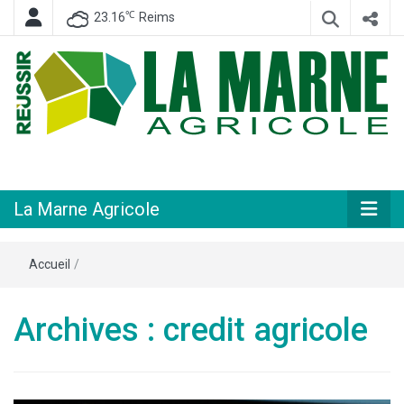
℃
23.16
Reims
Hebdomadaire départemental d'informations générales et rurales
La Marne
Agricole
La Marne Agricole
Accueil
/
Archives : credit agricole