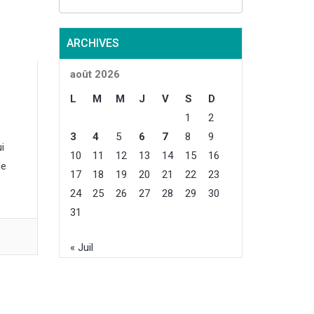
rnier, et de
oyenne
ttendue de
ARCHIVES
 le repli
tout par la
août 2026
e de
, survenue
L
M
M
J
V
S
D
nt...
1
2
3
4
5
6
7
8
9
i
10
11
12
13
14
15
16
le
17
18
19
20
21
22
23
24
25
26
27
28
29
30
31
« Juil