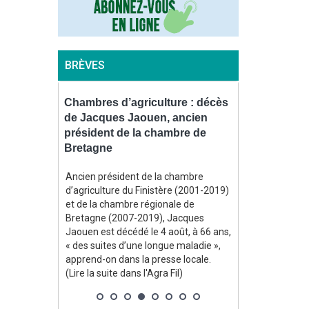
BRÈVES
le sur une
Chambres d’agriculture : décès
Contrôles : 
2026 au
de Jacques Jaouen, ancien
l’environne
moins
président de la chambre de
bientôt équ
Bretagne
piétons
bliée le 7
Ancien président de la chambre
En vertu d’un 
culture
d’agriculture du Finistère (2001-2019)
officiel le 31 j
nçaise de
et de la chambre régionale de
l’environnemen
un niveau
Bretagne (2007-2019), Jacques
disposer d’une
u moins
Jaouen est décédé le 4 août, à 66 ans,
« procéder à u
es semences.
« des suites d’une longue maladie »,
audiovisuel de 
berait même
apprend-on dans la presse locale.
lorsque se pro
e
(Lire la suite dans l'Agra Fil)
de se produire u
ne chute
suite dans l'Agr
nationale de