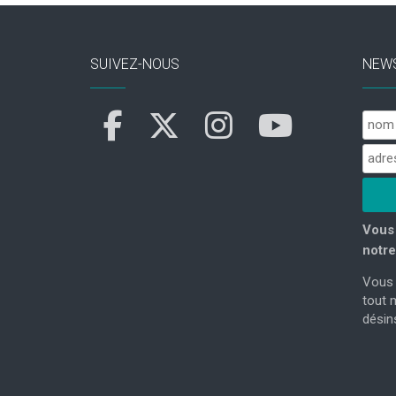
SUIVEZ-NOUS
NEW
Vous 
notre
Vous 
tout 
désins