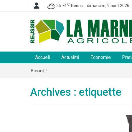
℃
25.74
Reims
dimanche, 9 août 2026
La Marne Agricole
Hebdomadaire départemental d'informations généra
et rurales
Accueil
Actualité
Économie
Prat
Accueil
/
Archives : etiquette