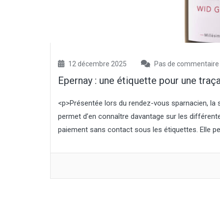
à l’an dernier (qui avait atteint un
niveau record), et de 7,2 % par rapport
à la moyenne quinquennale.
Concernant la pomme de terre de
féculerie, la surface est estimée à
10 000 ha, et la production atteindrait
421 000 t, soit un...
12 décembre 2025
Pas de commentaire
Epernay : une étiquette pour une traçab
<p>Présentée lors du rendez-vous sparnacien, la s
permet d’en connaître davantage sur les différ
paiement sans contact sous les étiquettes. Elle p