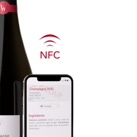
Pommes/poires : la récolte de
Maïs : le ministère tab
pommes attendue en forte
production française 
baisse, celle de poires en
plus bas depuis « au 
hausse
1980 »
La récolte de pommes des principaux
Dans une note d’Agreste pu
pays producteurs de l’Union
août, le ministère de l’Agri
européenne (UE) devrait atteindre 9,5
projette la production fra
millions de tonne (Mt), soit une baisse
maïs grain cette année à 
de 15,6 % par rapport à l’an dernier et
jamais observé depuis « a
de 14,3 % par rapport à la moyenne
1980 », à 9 Mt, incluant l
des trois dernières campagnes, selon
Hors semences, elle tom
les premières prévisions dévoilées par
à 8,821 Mt. Si ce volume s
la World Apple and Pear Association
confirmait, il s’agirait d’u
t
(Wapa) lors du congrès international
annuelle de la production 