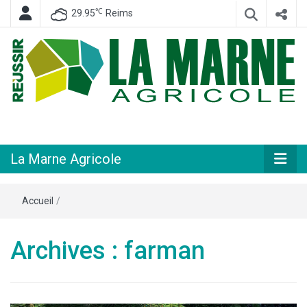
℃
29.95
Reims
Hebdomadaire départemental d'informations générales et rurales
La Marne
Agricole
La Marne Agricole
Accueil
/
Archives : farman