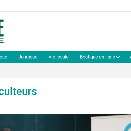
les
ique
Juridique
Vie locale
Boutique en ligne
iculteurs