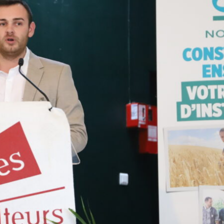
e
Canicule : face aux prairies
Canicule : la Conf’ veu
« grillées », les éleveurs de
« réorienter » l’aide a
ruminants toujours sans
vers une aide forfaitai
réponse
Dans une lettre ouverte pu
août, la Confédération p
Alertant, dans un communiqué du 4
demande à rencontrer « au 
août, sur une perte de production
la ministre de l’Agriculture
« historique » pour les prairies, les
présenter ses « revendica
associations spécialisées d'éleveurs
aux crises climatiques », 
de ruminants de la FNSEA*
lesquelles figure une réor
dénoncent le « silence radio » du
l’aide aux engrais récem
ministère de l’Agriculture sur leur
débloquée. (Lire la suite d
demande – récurrente – d’organiser
Fil)
des expertises terrain des pertes de
production d’herbe. (Lire la suite dans