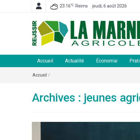
℃
23.16
Reims
jeudi, 6 août 2026
La Marne Agricole
Hebdomadaire départemental d'informations généra
et rurales
Accueil
Actualité
Économie
Prat
Accueil
/
Archives : jeunes agr