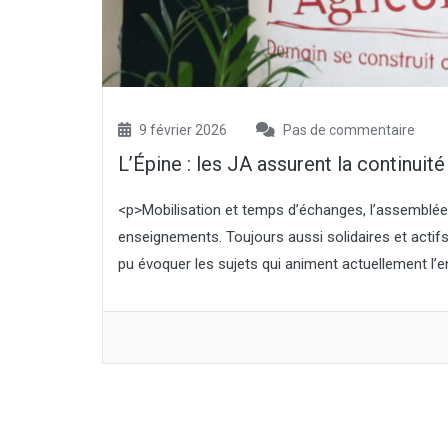
exploitations », « prises en charge de
cotisations sociales » ou encore
« dispositifs de simplification et de
dérogation ». Le plan CASI
comprendra aussi « des mesures
destinées à faciliter la remise en
production des exploitations les plus
9 février 2026
Pas de commentaire
durement touchées ». La ministre a
L’Épine : les JA assurent la continuité
« réuni l’ensemble des...
<p>Mobilisation et temps d’échanges, l’assemblée
enseignements. Toujours aussi solidaires et actif
pu évoquer les sujets qui animent actuellement l’