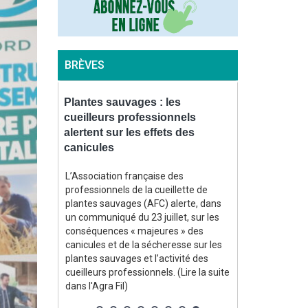
BRÈVES
t
Plantes sauvages : les
Bovins : l’o
ux engrais
cueilleurs professionnels
également dé
re
alertent sur les effets des
la France et
canicules
bliée le 4
Le nouveau vi
aysanne
sur des vaches
L’Association française des
plus vite »
Suisse est ég
professionnels de la cueillette de
 pour lui
l’est de la Fra
plantes sauvages (AFC) alerte, dans
tions face
rapporte la pl
un communiqué du 23 juillet, sur les
parmi
Epidémiosurvei
conséquences « majeures » des
ientation de
animale (ESA)
canicules et de la sécheresse sur les
ment
août. (Lire la s
plantes sauvages et l’activité des
ans l'Agra
cueilleurs professionnels. (Lire la suite
dans l'Agra Fil)