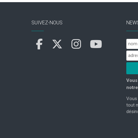
SUIVEZ-NOUS
NEW
Vous 
notre
Vous 
tout 
désins