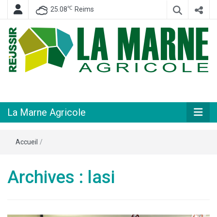
℃
25.08
Reims
Hebdomadaire départemental d'informations générales et rurales
La Marne
Agricole
La Marne Agricole
Accueil
/
Archives : lasi