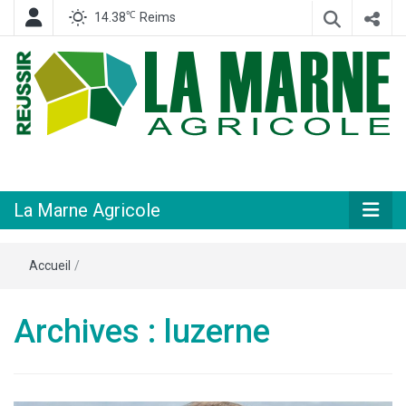
℃
14.38
Reims
Hebdomadaire départemental d'informations générales et rurales
La Marne
Agricole
La Marne Agricole
Accueil
/
Archives : luzerne