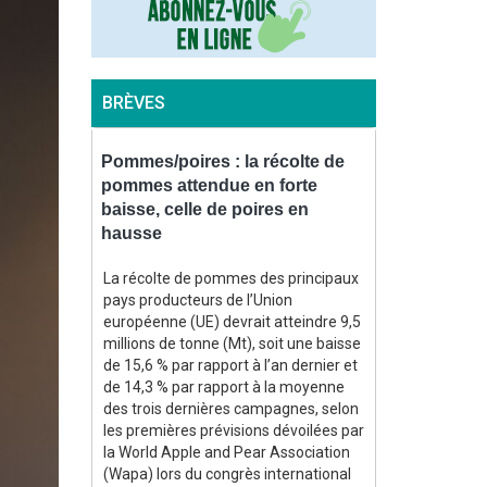
BRÈVES
inistère
Pommes/poires : la récolte de
Maïs : le min
s au plus
pommes attendue en forte
production f
baisse, celle de poires en
plus bas de
hausse
1980 »
re du 7
es cultures,
La récolte de pommes des principaux
Dans une note 
iculture)
pays producteurs de l’Union
août, le minist
40 t/ha les
européenne (UE) devrait atteindre 9,5
projette la pro
agonaux
millions de tonne (Mt), soit une baisse
maïs grain cet
 de
de 15,6 % par rapport à l’an dernier et
jamais observé
ison, soit
de 14,3 % par rapport à la moyenne
1980 », à 9 Mt
ux depuis
des trois dernières campagnes, selon
Hors semences
166 000 ha,
les premières prévisions dévoilées par
à 8,821 Mt. Si
donc 6,5 Mt
la World Apple and Pear Association
confirmait, il s
% par rapport
(Wapa) lors du congrès international
annuelle de la