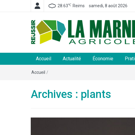
℃
28.63
Reims
samedi, 8 août 2026
La Marne Agricole
Hebdomadaire départemental d'informations généra
et rurales
Accueil
Actualité
Économie
Prat
Accueil
/
Archives : plants