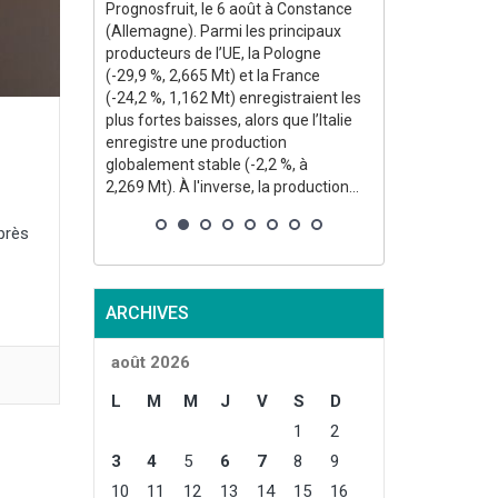
eint un
Prognosfruit, le 6 août à Constance
35,5 % par rapp
 par rapport
(Allemagne). Parmi les principaux
34,1 % par rap
e.
producteurs de l’UE, la Pologne
quinquennale. 
erre de
(-29,9 %, 2,665 Mt) et la France
la production s
stimée à
(-24,2 %, 1,162 Mt) enregistraient les
annuel des sur
 atteindrait
plus fortes baisses, alors que l’Italie
sécheresse, 
enregistre une production
températures c
globalement stable (-2,2 %, à
à un stade de 
2,269 Mt). À l'inverse, la production...
près
ARCHIVES
août 2026
L
M
M
J
V
S
D
1
2
3
4
5
6
7
8
9
10
11
12
13
14
15
16