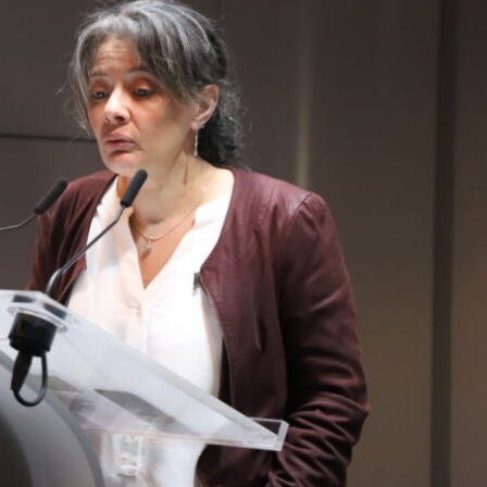
Viandes : en 2025, progression
Pommes de terre : le m
des importations et de leur
prévoit des rendement
poids dans la consommation
bas depuis 1996
Une récente synthèse de
Dans sa note de conjonctu
FranceAgriMer et d’Agreste
août, consacrée aux grand
(ministère de l’Agriculture) souligne la
Agreste (ministère de l’Agr
« dépendance croissante aux
estime à un peu moins de 
importations » de l’Hexagone, alors
rendements moyens hex
que les importations de viandes,
2026 de pommes de terre
toutes espèces confondues, ont
conservation et de demi-sa
continué leur croissance en 2025, de
l’un des plus faibles nivea
5 %. (Lire la suite dans l'Agra Fil)
1996. Sur une surface de 
les volumes atteindraient 
environ, en recul de 21,5 