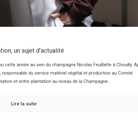
à l’an dernier (qui avait att
niveau record), et de 7,2 %
à la moyenne quinquennal
Concernant la pomme de t
féculerie, la surface est e
10 000 ha, et la production
421 000 t, soit un...
ation, un sujet d’actualité
u cette année au sein du champagne Nicolas Feuillatte à Chouilly. A
, responsable du service matériel végétal et production au Comité
tation et entre-plantation au niveau de la Champagne...
Lire la suite