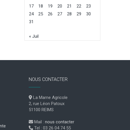
17
18
19
20
21
22
23
24
25
26
27
28
29
30
31
« Juil
NOUS CONTACTER
La Marne Agricole
2, rue Léon Patoux
51100 REIMS
Mail :
nous contacter
nte
Tel : 03 26 04 74 55