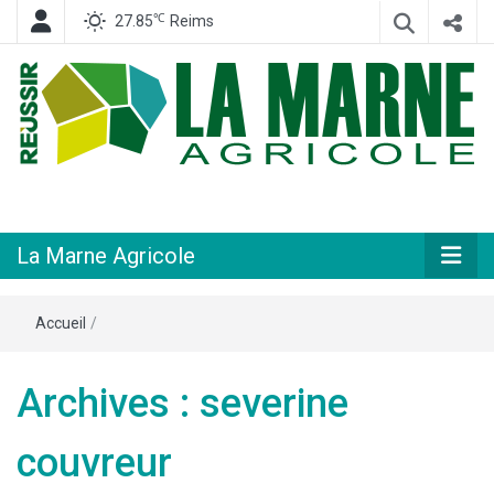
℃
27.85
Reims
Hebdomadaire départemental d'informations générales et rurales
La Marne
Agricole
La Marne Agricole
Accueil
/
Archives : severine
couvreur