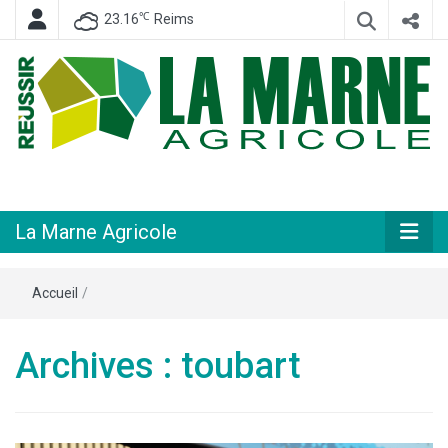
℃
23.16
Reims
Hebdomadaire départemental d'informations générales et rurales
La Marne
Agricole
La Marne Agricole
Accueil
/
Archives : toubart