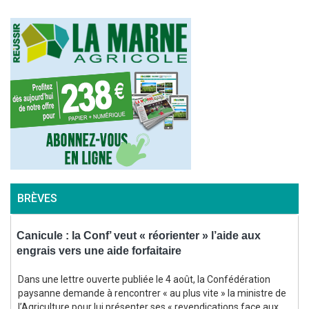
BRÈVES
Canicule : la Conf’ veut « réorienter » l’aide aux
P
engrais vers une aide forfaitaire
a
Dans une lettre ouverte publiée le 4 août, la Confédération
paysanne demande à rencontrer « au plus vite » la ministre de
l’Agriculture pour lui présenter ses « revendications face aux