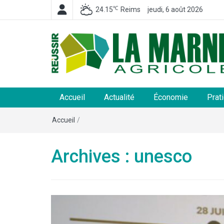
℃
24.15
Reims
jeudi, 6 août 2026
La Marne Agricole
Hebdomadaire départemental d'informations généra
et rurales
Accueil
Actualité
Économie
Prat
Accueil
/
Archives : unesco