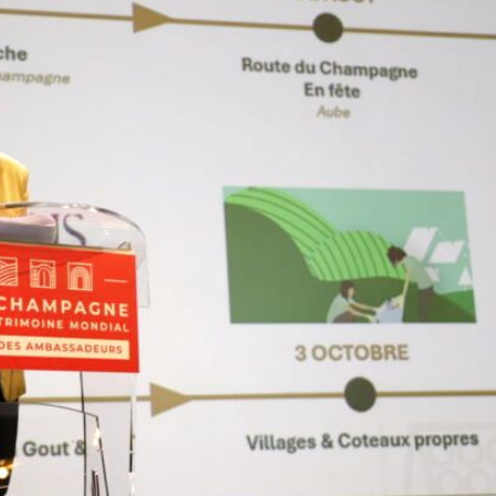
Incendies : un arrêté pour
Chambres d’agricultur
accélérer les coupes dans les
de Jacques Jaouen, a
forêts sinistrées de Gironde et
président de la chamb
des Landes
Bretagne
La ministre de l’Agriculture, Annie
Ancien président de la c
Genevard, a chargé son
d’agriculture du Finistère
administration de prendre un arrêté
et de la chambre régional
en application du code forestier,
Bretagne (2007-2019), J
reconnaissant « le sinistre de grande
Jaouen est décédé le 4 aoû
ampleur » des forêts brûlées en
« des suites d’une longue 
Gironde et dans les Landes, indique un
apprend-on dans la presse
communiqué du 6 août. (Lire la suite
(Lire la suite dans l'Agra Fil
dans l'Agra Fil)