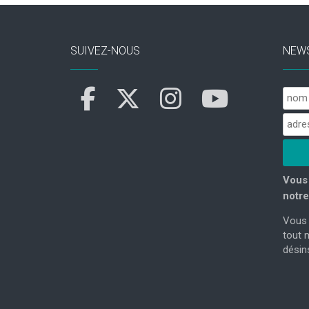
SUIVEZ-NOUS
NEW
Vous 
notre
Vous 
tout 
désins