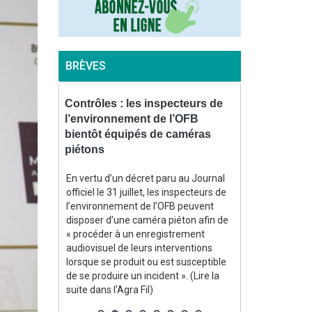
BRÈVES
e : décès
Contrôles : les inspecteurs de
Champagne 
ncien
l’environnement de l’OFB
ne trouve p
re de
bientôt équipés de caméras
Henkell mais
piétons
La maison de
Pommery, fort
hambre
En vertu d’un décret paru au Journal
annoncé le 5 a
 (2001-2019)
officiel le 31 juillet, les inspecteurs de
négociations e
e de
l’environnement de l’OFB peuvent
fabricant all
acques
disposer d’une caméra piéton afin de
Henkell n'ont 
t, à 66 ans,
« procéder à un enregistrement
protocole de co
maladie »,
audiovisuel de leurs interventions
avec ses créan
 locale.
lorsque se produit ou est susceptible
(Lire la suite 
)
de se produire un incident ». (Lire la
suite dans l'Agra Fil)