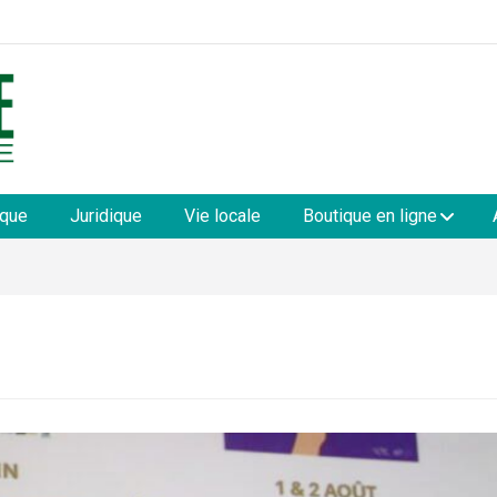
les
ique
Juridique
Vie locale
Boutique en ligne