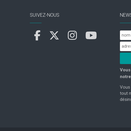
SUIVEZ-NOUS
NEW
Vous 
notre
Vous 
tout 
désins