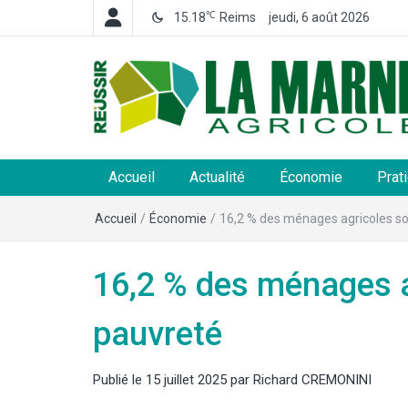
℃
15.18
Reims
jeudi, 6 août 2026
La Marne Agricole
Hebdomadaire départemental d'informations généra
et rurales
Accueil
Actualité
Économie
Prat
Accueil
/
Économie
/
16,2 % des ménages agricoles sou
16,2 % des ménages ag
pauvreté
Publié le
15 juillet 2025
par
Richard CREMONINI