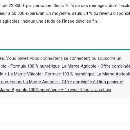
 de 22 800 € par personne. Seuls 10 % de ces ménages, dont l’explo
périeur à 50 000 €/pers/an. En moyenne, seuls 34 % du revenu disponib
gricoles, indique une étude de l’Insee dévoilée fin…
Bovins : l’orthobunyavirus
Incendies : à Fontaine
également détecté dans l’est de
agriculteurs indemnis
la France et en Allemagne
avoir acheminé de l’e
és. Vous devez vous connecter (
se connecter
) ou souscrire un
cole - Formule 100 % numérique
,
La Marne Agricole - Offre combiné
Le nouveau virus récemment détecté
Les départements de l’Es
le + La Marne Viticole - Formule 100 % numérique
,
La Marne Agricol
sur des vaches laitières malades en
Seine-et-Marne ont annon
Suisse est également présent dans
communiqué du 27 juillet, q
t numérique
,
La Marne Agricole - Offre combinée édition papier et
l’est de la France et en Allemagne,
consacreraient 87 500 eur
Marne Agricole 100% numérique + 1 revue Réussir au choix
rapporte la plateforme
indemniser les agriculteur
Epidémiosurveillance en santé
participé à l’acheminemen
animale (ESA) dans une note du 5
lors de la lutte contre l’inc
août. (Lire la suite dans l'Agra Fil)
frappé la forêt de Fontain
12 et 13 juillet. (Lire la sui
l'Agra Fil)