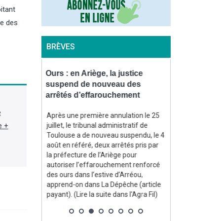
itant
le des
BRÈVES
bleau, les
Ours : en Ariège, la justice
Vin : Stéph
és pour
suspend de nouveau des
la présiden
au
arrêtés d’effarouchement
bordeaux
e
sonne et de
Après une première annulation le 25
Un an après avo
e +
cé, dans un
juillet, le tribunal administratif de
présidence du
u’ils
Toulouse a de nouveau suspendu, le 4
Bordeaux et B
os pour
août en référé, deux arrêtés pris par
million d’hecto
s ayant
la préfecture de l’Ariège pour
en 2024, soit 
t de l’eau
autoriser l’effarouchement renforcé
girondins), St
endie qui a
des ours dans l’estive d’Arréou,
retrouvé son fa
ebleau les
apprend-on dans La Dépêche (article
conseil d’admin
te dans
payant). (Lire la suite dans l'Agra Fil)
rapporte le mé
Vitisphere. (Lir