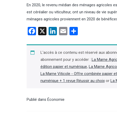
En 2020, le revenu médian des ménages agricoles est
est céréalier ou viticulteur, ont un niveau de vie su
ménages agricoles proviennent en 2020 de bénéfices a
Facebook
X
LinkedIn
Email
Partager
Plantes sauvages : les
cueilleurs professionnels
alertent sur les effets des
L'accès à ce contenu est réservé aux abonn
canicules
abonnement pour y accéder :
La Marne Agri
édition papier et numérique
,
La Marne Agrico
L’Association française des
professionnels de la cueillette de
La Marne Viticole - Offre combinée papier e
plantes sauvages (AFC) alerte, dans
numérique + 1 revue Réussir au choix
or
La 
un communiqué du 23 juillet, sur les
conséquences « majeures » des
canicules et de la sécheresse sur les
plantes sauvages et l’activité des
Publié dans
Économie
cueilleurs professionnels. (Lire la suite
dans l'Agra Fil)