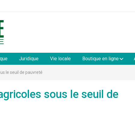
les
ique
Juridique
Vie locale
Boutique en ligne
s le seuil de pauvreté
ricoles sous le seuil de