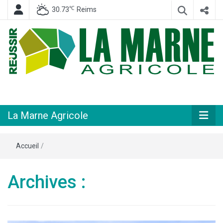
℃
30.73
Reims
Hebdomadaire départemental d'informations générales et rurales
La Marne
Agricole
La Marne Agricole
Accueil
/
Archives :