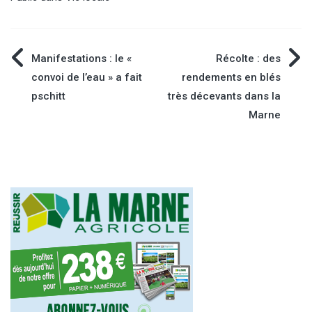
Navigation
Manifestations : le «
Récolte : des
convoi de l’eau » a fait
rendements en blés
de
pschitt
très décevants dans la
Marne
l’article