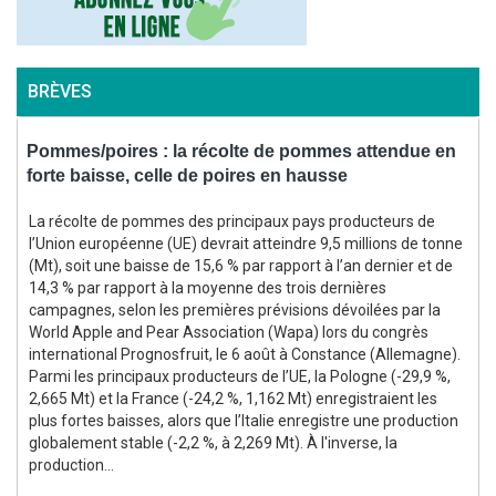
BRÈVES
Pommes/poires : la récolte de pommes attendue en
M
forte baisse, celle de poires en hausse
2
s
La récolte de pommes des principaux pays producteurs de
l’Union européenne (UE) devrait atteindre 9,5 millions de tonne
(Mt), soit une baisse de 15,6 % par rapport à l’an dernier et de
14,3 % par rapport à la moyenne des trois dernières
campagnes, selon les premières prévisions dévoilées par la
World Apple and Pear Association (Wapa) lors du congrès
international Prognosfruit, le 6 août à Constance (Allemagne).
3
Parmi les principaux producteurs de l’UE, la Pologne (-29,9 %,
2,665 Mt) et la France (-24,2 %, 1,162 Mt) enregistraient les
s
plus fortes baisses, alors que l’Italie enregistre une production
globalement stable (-2,2 %, à 2,269 Mt). À l'inverse, la
production...