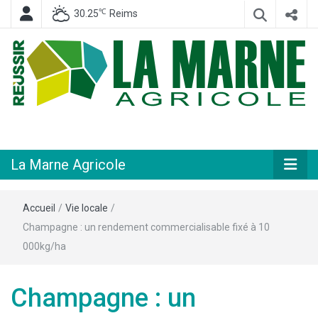
℃
30.25
Reims
Hebdomadaire départemental d'informations générales et rurales
La Marne
Agricole
La Marne Agricole
Accueil
/
Vie locale
/
Champagne : un rendement commercialisable fixé à 10
000kg/ha
Champagne : un