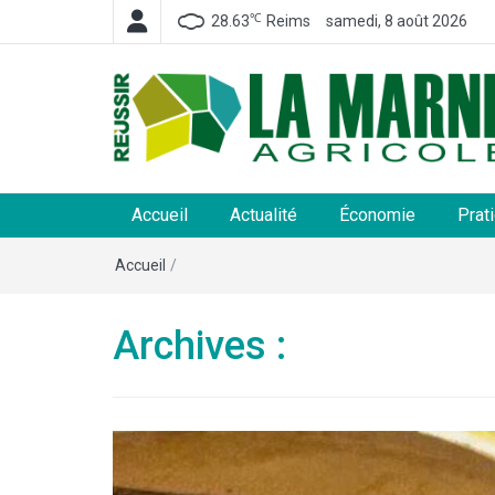
℃
28.63
Reims
samedi, 8 août 2026
La Marne Agricole
Hebdomadaire départemental d'informations généra
et rurales
Accueil
Actualité
Économie
Prat
Accueil
/
Archives :