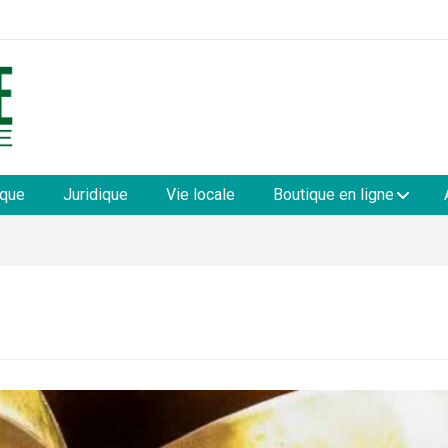
les
ique
Juridique
Vie locale
Boutique en ligne