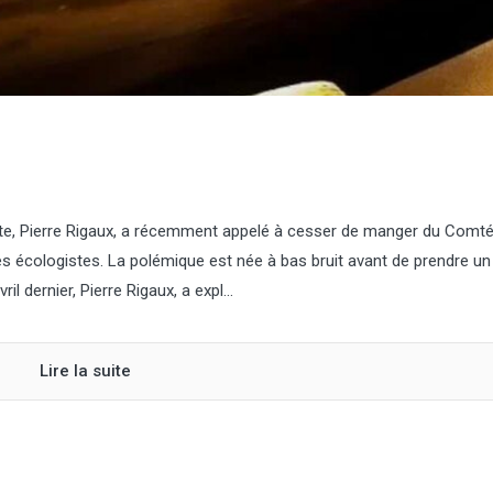
à l’an dernier (qui avait att
niveau record), et de 7,2 %
à la moyenne quinquennal
Concernant la pomme de t
féculerie, la surface est e
10 000 ha, et la production
421 000 t, soit un...
iste, Pierre Rigaux, a récemment appelé à cesser de manger du Comté
 les écologistes. La polémique est née à bas bruit avant de prendre u
il dernier, Pierre Rigaux, a expl...
Lire la suite