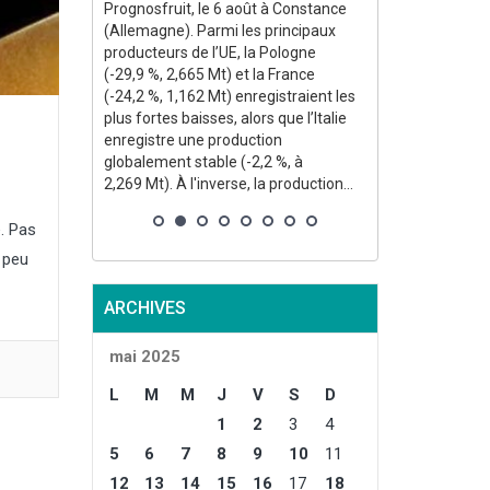
eint un
Prognosfruit, le 6 août à Constance
35,5 % par rapp
 par rapport
(Allemagne). Parmi les principaux
34,1 % par rap
e.
producteurs de l’UE, la Pologne
quinquennale. 
erre de
(-29,9 %, 2,665 Mt) et la France
la production s
stimée à
(-24,2 %, 1,162 Mt) enregistraient les
annuel des sur
 atteindrait
plus fortes baisses, alors que l’Italie
sécheresse, 
enregistre une production
températures c
globalement stable (-2,2 %, à
à un stade de 
2,269 Mt). À l'inverse, la production...
. Pas
n peu
ARCHIVES
mai 2025
L
M
M
J
V
S
D
1
2
3
4
5
6
7
8
9
10
11
12
13
14
15
16
17
18