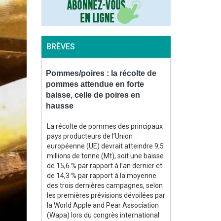
BRÈVES
inistère
Pommes/poires : la récolte de
Maïs : le min
s au plus
pommes attendue en forte
production f
baisse, celle de poires en
plus bas de
hausse
1980 »
re du 7
es cultures,
La récolte de pommes des principaux
Dans une note 
iculture)
pays producteurs de l’Union
août, le minist
40 t/ha les
européenne (UE) devrait atteindre 9,5
projette la pro
agonaux
millions de tonne (Mt), soit une baisse
maïs grain cet
 de
de 15,6 % par rapport à l’an dernier et
jamais observé
ison, soit
de 14,3 % par rapport à la moyenne
1980 », à 9 Mt
ux depuis
des trois dernières campagnes, selon
Hors semences
166 000 ha,
les premières prévisions dévoilées par
à 8,821 Mt. Si
donc 6,5 Mt
la World Apple and Pear Association
confirmait, il s
% par rapport
(Wapa) lors du congrès international
annuelle de la