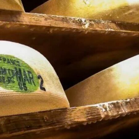
Viandes : en 2025, progression
Pommes de terre : le m
des importations et de leur
prévoit des rendement
poids dans la consommation
bas depuis 1996
Une récente synthèse de
Dans sa note de conjonctu
FranceAgriMer et d’Agreste
août, consacrée aux grand
(ministère de l’Agriculture) souligne la
Agreste (ministère de l’Agr
« dépendance croissante aux
estime à un peu moins de 
importations » de l’Hexagone, alors
rendements moyens hex
que les importations de viandes,
2026 de pommes de terre
toutes espèces confondues, ont
conservation et de demi-sa
continué leur croissance en 2025, de
l’un des plus faibles nivea
5 %. (Lire la suite dans l'Agra Fil)
1996. Sur une surface de 
les volumes atteindraient 
environ, en recul de 21,5 