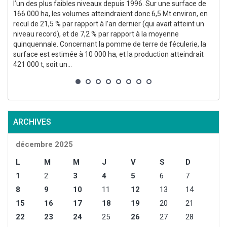
l’un des plus faibles niveaux depuis 1996. Sur une surface de
166 000 ha, les volumes atteindraient donc 6,5 Mt environ, en
recul de 21,5 % par rapport à l’an dernier (qui avait atteint un
niveau record), et de 7,2 % par rapport à la moyenne
quinquennale. Concernant la pomme de terre de féculerie, la
surface est estimée à 10 000 ha, et la production atteindrait
p
421 000 t, soit un...
g
p
ARCHIVES
décembre 2025
L
M
M
J
V
S
D
1
2
3
4
5
6
7
8
9
10
11
12
13
14
15
16
17
18
19
20
21
22
23
24
25
26
27
28