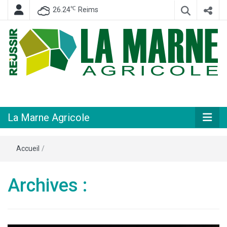
℃
26.24
Reims
Hebdomadaire départemental d'informations générales et rurales
La Marne
Agricole
La Marne Agricole
Accueil
/
Archives :