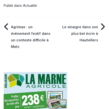
Publié dans
Actualité
Navigation
Agrimax : un
Le vinaigre dans son
évènement festif dans
plus bel écrin à
de
un contexte difficile à
Hautvillers
Metz
l’article