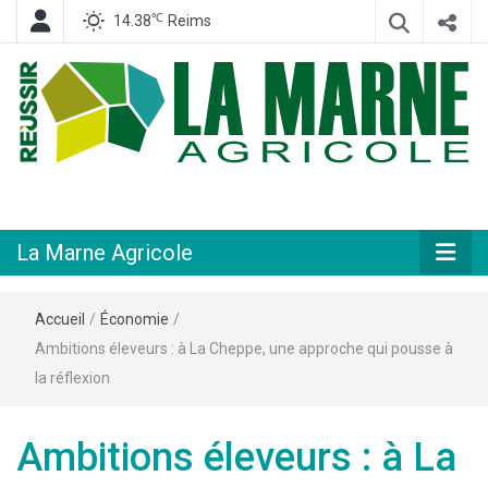
℃
14.38
Reims
Hebdomadaire départemental d'informations générales et rurales
La Marne
Agricole
La Marne Agricole
Accueil
/
Économie
/
Ambitions éleveurs : à La Cheppe, une approche qui pousse à
la réflexion
Ambitions éleveurs : à La