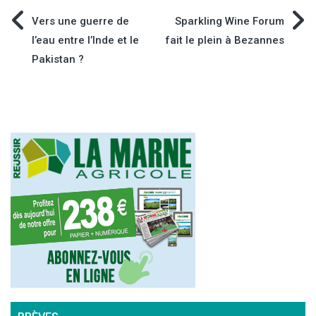
Navigation
Vers une guerre de
Sparkling Wine Forum
l’eau entre l’Inde et le
fait le plein à Bezannes
de
Pakistan ?
l’article