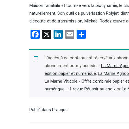
Maison familiale et tournée vers la biodynamie, l
naturellement. Son outil de pulvérisation Polyjet, di
d’écoute et de transmission, Mickaël Rodez œuvre au 
Facebook
X
LinkedIn
Email
Partager
Viandes : en 2025, progression
des importations et de leur
poids dans la consommation
L'accès à ce contenu est réservé aux abonn
abonnement pour y accéder :
La Marne Agri
Une récente synthèse de
édition papier et numérique
,
La Marne Agrico
FranceAgriMer et d’Agreste
(ministère de l’Agriculture) souligne la
La Marne Viticole - Offre combinée papier e
« dépendance croissante aux
numérique + 1 revue Réussir au choix
or
La 
importations » de l’Hexagone, alors
que les importations de viandes,
toutes espèces confondues, ont
continué leur croissance en 2025, de
Publié dans
Pratique
5 %. (Lire la suite dans l'Agra Fil)