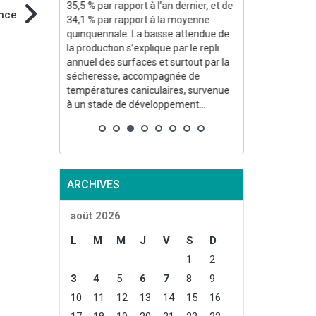
Constance
35,5 % par rapport à l’an dernier, et de
ance
incipaux
34,1 % par rapport à la moyenne
logne
quinquennale. La baisse attendue de
rance
la production s’explique par le repli
traient les
annuel des surfaces et surtout par la
e l’Italie
sécheresse, accompagnée de
températures caniculaires, survenue
, à
à un stade de développement...
oduction...
ARCHIVES
août 2026
L
M
M
J
V
S
D
1
2
3
4
5
6
7
8
9
10
11
12
13
14
15
16