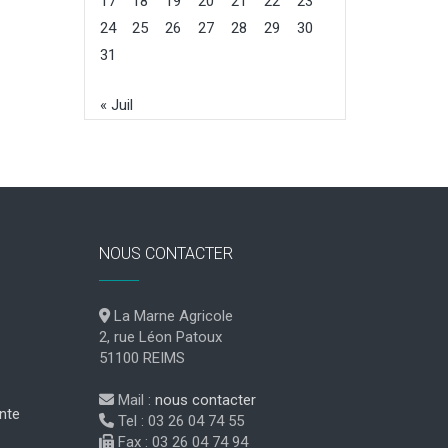
17
18
19
20
21
22
23
24
25
26
27
28
29
30
31
« Juil
NOUS CONTACTER
La Marne Agricole
2, rue Léon Patoux
51100 REIMS
Mail :
nous contacter
nte
Tel : 03 26 04 74 55
Fax : 03 26 04 74 94