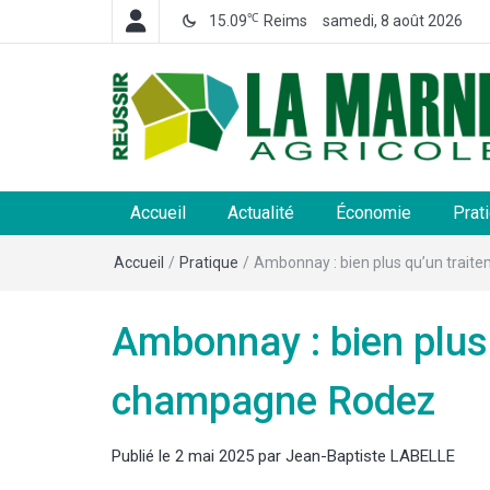
℃
15.09
Reims
samedi, 8 août 2026
La Marne Agricole
Hebdomadaire départemental d'informations généra
et rurales
Accueil
Actualité
Économie
Prat
Accueil
/
Pratique
/
Ambonnay : bien plus qu’un trai
Ambonnay : bien plus 
champagne Rodez
Publié le
2 mai 2025
par
Jean-Baptiste LABELLE