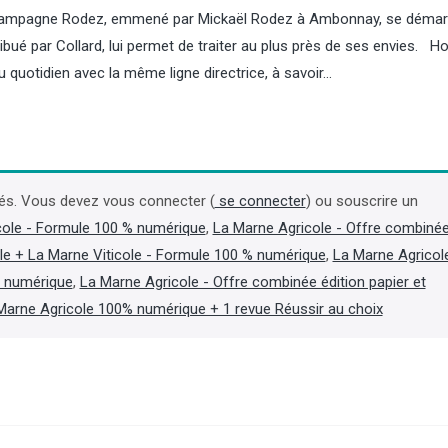
e champagne Rodez, emmené par Mickaël Rodez à Ambonnay, se déma
stribué par Collard, lui permet de traiter au plus près de ses envies.
quotidien avec la même ligne directrice, à savoir…
Pommes de terre : le ministère
Pommes/poires : la ré
prévoit des rendements au plus
pommes attendue en f
bas depuis 1996
baisse, celle de poire
és. Vous devez vous connecter (
se connecter
) ou souscrire un
hausse
cole - Formule 100 % numérique
,
La Marne Agricole - Offre combiné
Dans sa note de conjoncture du 7
le + La Marne Viticole - Formule 100 % numérique
,
La Marne Agricol
août, consacrée aux grandes cultures,
La récolte de pommes des
Agreste (ministère de l’Agriculture)
pays producteurs de l’Uni
t numérique
,
La Marne Agricole - Offre combinée édition papier et
estime à un peu moins de 40 t/ha les
européenne (UE) devrait a
Marne Agricole 100% numérique + 1 revue Réussir au choix
rendements moyens hexagonaux
millions de tonne (Mt), soi
2026 de pommes de terre de
de 15,6 % par rapport à l’a
conservation et de demi-saison, soit
de 14,3 % par rapport à l
l’un des plus faibles niveaux depuis
des trois dernières campa
1996. Sur une surface de 166 000 ha,
les premières prévisions d
les volumes atteindraient donc 6,5 Mt
la World Apple and Pear A
environ, en recul de 21,5 % par rapport
(Wapa) lors du congrès int