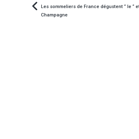
Navigation
Les sommeliers de France dégustent ” le ” et 
Champagne
de
l’article