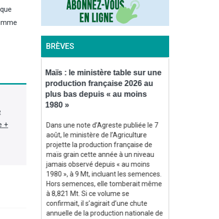
rque
 Homme
BRÈVES
colte de
Maïs : le ministère table sur une
Chambres d’
orte
production française 2026 au
de Jacques 
s en
plus bas depuis « au moins
président d
1980 »
Bretagne
e
e +
 principaux
Dans une note d’Agreste publiée le 7
Ancien présid
on
août, le ministère de l’Agriculture
d’agriculture 
tteindre 9,5
projette la production française de
et de la chamb
t une baisse
maïs grain cette année à un niveau
Bretagne (200
n dernier et
jamais observé depuis « au moins
Jaouen est déc
a moyenne
1980 », à 9 Mt, incluant les semences.
« des suites d
gnes, selon
Hors semences, elle tomberait même
apprend-on dan
évoilées par
à 8,821 Mt. Si ce volume se
(Lire la suite d
ssociation
confirmait, il s’agirait d’une chute
ernational
annuelle de la production nationale de