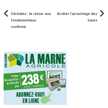
Navigation
Céréales : le retour aux
Arrêter l’arrachage des
fondamentaux
haies
de
confirmé
l’article