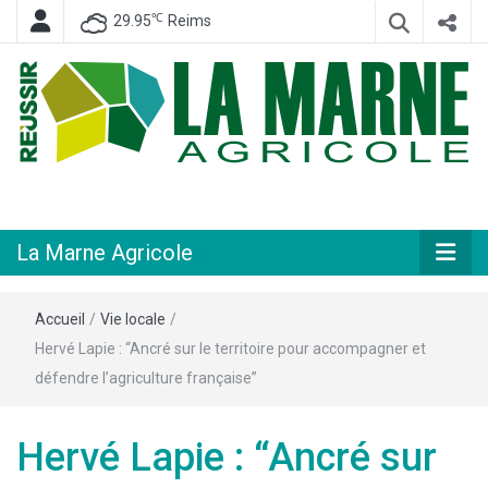
℃
29.95
Reims
Hebdomadaire départemental d'informations générales et rurales
La Marne
Agricole
La Marne Agricole
Accueil
/
Vie locale
/
Hervé Lapie : “Ancré sur le territoire pour accompagner et
défendre l’agriculture française”
Hervé Lapie : “Ancré sur