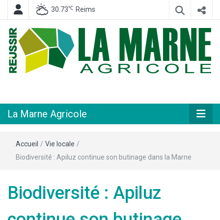
℃
30.73
Reims
Hebdomadaire départemental d'informations générales et rurales
La Marne
Agricole
La Marne Agricole
Accueil
/
Vie locale
/
Biodiversité : Apiluz continue son butinage dans la Marne
Biodiversité : Apiluz
continue son butinage