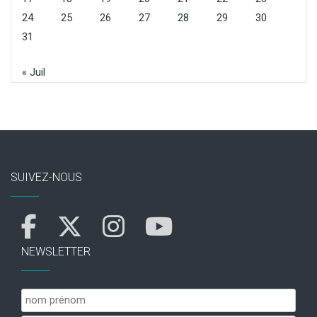
24
25
26
27
28
29
30
31
« Juil
SUIVEZ-NOUS
NEWSLETTER