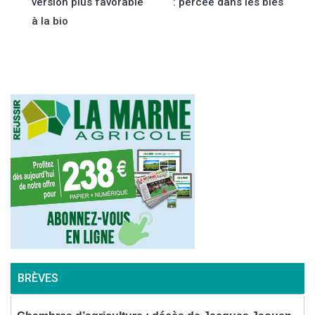
version plus favorable
: percée dans les blés
de
à la bio
l’article
BRÈVES