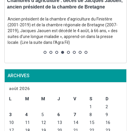
se
Chambres d’agriculture : décès de Jacques Jaouen,
C
ancien président de la chambre de Bretagne
l
Ancien président de la chambre d’agriculture du Finistère
E
(2001-2019) et de la chambre régionale de Bretagne (2007-
2019), Jacques Jaouen est décédé le 4 août, à 66 ans, « des
suites d’une longue maladie », apprend-on dans la presse
locale. (Lire la suite dans l'Agra Fil)
s
l
ARCHIVES
août 2026
L
M
M
J
V
S
D
1
2
3
4
5
6
7
8
9
10
11
12
13
14
15
16
17
18
19
20
21
22
23