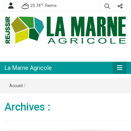
℃
25.74
Reims
Hebdomadaire départemental d'informations générales et rurales
La Marne
Agricole
La Marne Agricole
Accueil
/
Archives :