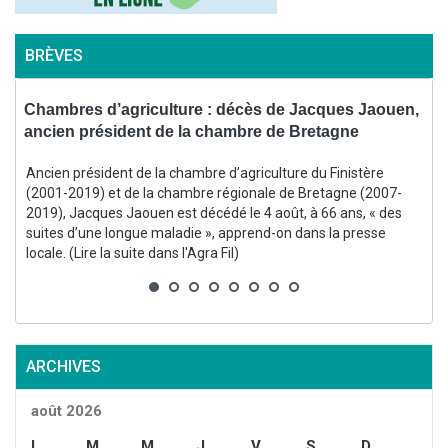
BRÈVES
s
Chambres d’agriculture : décès de Jacques Jaouen,
C
ancien président de la chambre de Bretagne
l
Ancien président de la chambre d’agriculture du Finistère
E
(2001-2019) et de la chambre régionale de Bretagne (2007-
2019), Jacques Jaouen est décédé le 4 août, à 66 ans, « des
suites d’une longue maladie », apprend-on dans la presse
locale. (Lire la suite dans l'Agra Fil)
s
l
ARCHIVES
août 2026
L
M
M
J
V
S
D