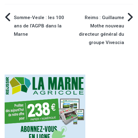
Navigation
Somme-Vesle : les 100
Reims : Guillaume
ans de l’AGPB dans la
Mothe nouveau
de
Marne
directeur général du
groupe Vivescia
l’article