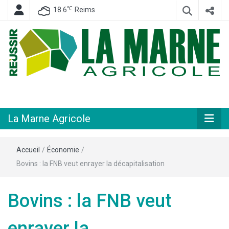
℃
18.6
Reims
Hebdomadaire départemental d'informations générales et rurales
La Marne
Agricole
La Marne Agricole
Accueil
/
Économie
/
Bovins : la FNB veut enrayer la décapitalisation
Bovins : la FNB veut
enrayer la