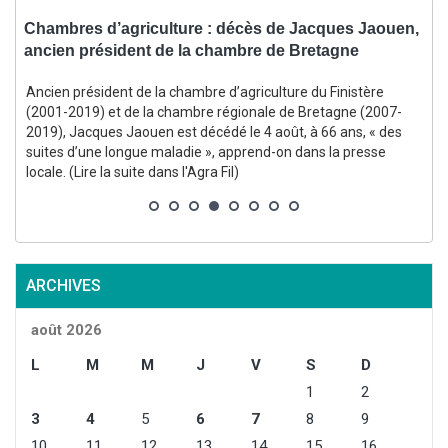
se
Chambres d’agriculture : décès de Jacques Jaouen,
C
ancien président de la chambre de Bretagne
l
Ancien président de la chambre d’agriculture du Finistère
E
(2001-2019) et de la chambre régionale de Bretagne (2007-
2019), Jacques Jaouen est décédé le 4 août, à 66 ans, « des
suites d’une longue maladie », apprend-on dans la presse
locale. (Lire la suite dans l'Agra Fil)
s
l
ARCHIVES
août 2026
L
M
M
J
V
S
D
1
2
3
4
5
6
7
8
9
10
11
12
13
14
15
16