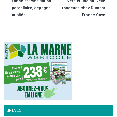
Lancelot : vinification
Nero et une nouvelle
de
parcellaire, cépages
tondeuse chez Dumont
oubliés…
France Cave
l’article
BRÈVES