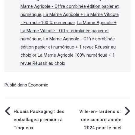
Marne Agricole - Offre combinée édition papier et
numérique
,
La Marne Agricole + La Marne Viticole
- Formule 100 % numérique
,
La Marne Agricole +
La Marne Viticole - Offre combinée papier et
numérique
,
La Marne Agricole - Offre combinée
édition papier et numérique + 1 revue Réussir au
choix
or
La Marne Agricole 100% numérique + 1
revue Réussir au choix
Publié dans
Économie
Navigation
Hucais Packaging : des
Ville-en-Tardenois :
emballages premium à
une sombre année
de
Tinqueux
2024 pour le miel