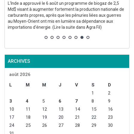
L'Inde a approuvé le 6 août un programme de biogaz de 2,5
Md$ visant à augmenter fortement la production nationale de
carburants propres, après que les pénuries liées aux guerres
au Moyen-Orient ont mis en lumière sa dépendance aux
importations d'énergie. (Lire la suite dans Agra Fil)
l
ARCHIVES
août 2026
L
M
M
J
V
S
D
1
2
3
4
5
6
7
8
9
10
11
12
13
14
15
16
17
18
19
20
21
22
23
24
25
26
27
28
29
30
31