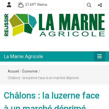
℃
21.69
Reims
Hebdomadaire départemental d'informations générales et rurales
La Marne
Agricole
La Marne Agricole
Accueil
/
Économie
/
Châlons : la luzerne face à un marché déprimé
Châlons : la luzerne face
à un marché déprimé