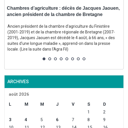
s
Chambres d’agriculture : décès de Jacques Jaouen,
C
ancien président de la chambre de Bretagne
l
Ancien président de la chambre d’agriculture du Finistère
E
(2001-2019) et de la chambre régionale de Bretagne (2007-
2019), Jacques Jaouen est décédé le 4 août, à 66 ans, « des
suites d’une longue maladie », apprend-on dans la presse
locale. (Lire la suite dans l'Agra Fil)
s
l
ARCHIVES
août 2026
L
M
M
J
V
S
D
1
2
3
4
5
6
7
8
9
10
11
12
13
14
15
16