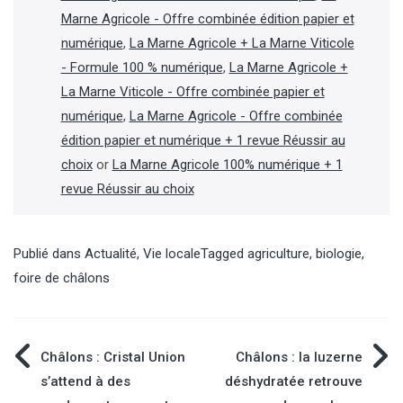
Marne Agricole - Offre combinée édition papier et
numérique
,
La Marne Agricole + La Marne Viticole
- Formule 100 % numérique
,
La Marne Agricole +
La Marne Viticole - Offre combinée papier et
numérique
,
La Marne Agricole - Offre combinée
édition papier et numérique + 1 revue Réussir au
choix
or
La Marne Agricole 100% numérique + 1
revue Réussir au choix
Publié dans
Actualité
,
Vie locale
Tagged
agriculture
,
biologie
,
foire de châlons
Navigation
Châlons : Cristal Union
Châlons : la luzerne
s’attend à des
déshydratée retrouve