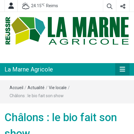
℃
24.15
Reims
Hebdomadaire départemental d'informations générales et rurales
La Marne
Agricole
La Marne Agricole
Accueil
/
Actualité
/
Vie locale
/
Châlons : le bio fait son show
Châlons : le bio fait son
show