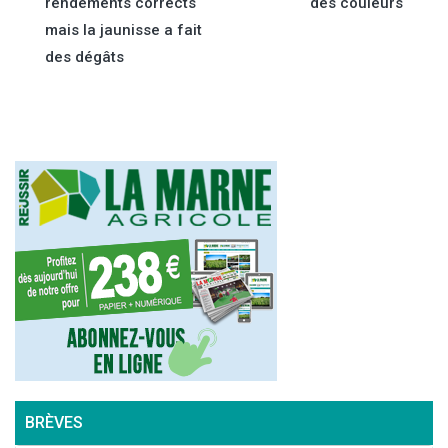
de
rendements corrects
des couleurs
mais la jaunisse a fait
l’article
des dégâts
BRÈVES