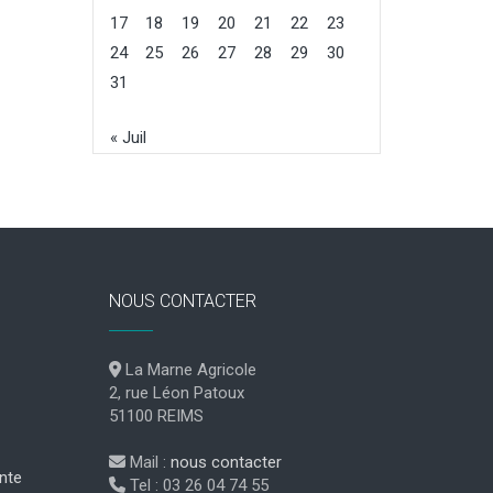
17
18
19
20
21
22
23
24
25
26
27
28
29
30
31
« Juil
NOUS CONTACTER
La Marne Agricole
2, rue Léon Patoux
51100 REIMS
Mail :
nous contacter
nte
Tel : 03 26 04 74 55