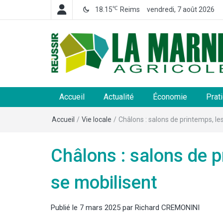
℃
18.15
Reims
vendredi, 7 août 2026
La Marne Agricole
Hebdomadaire départemental d'informations généra
et rurales
Accueil
Actualité
Économie
Prat
Accueil
/
Vie locale
/
Châlons : salons de printemps, les
Châlons : salons de p
se mobilisent
Publié le
7 mars 2025
par
Richard CREMONINI