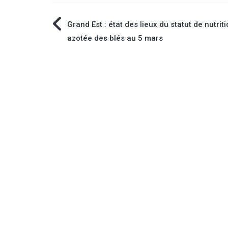
Navigation
Grand Est : état des lieux du statut de nutrit
azotée des blés au 5 mars
de
l’article