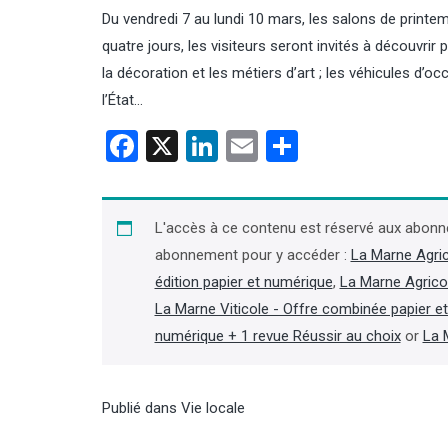
Du vendredi 7 au lundi 10 mars, les salons de prin
quatre jours, les visiteurs seront invités à découvrir 
la décoration et les métiers d’art ; les véhicules d’
l’État…
Facebook
X
LinkedIn
Email
Partager
L'accès à ce contenu est réservé aux abonn
abonnement pour y accéder :
La Marne Agri
édition papier et numérique
,
La Marne Agrico
La Marne Viticole - Offre combinée papier e
numérique + 1 revue Réussir au choix
or
La 
Publié dans
Vie locale