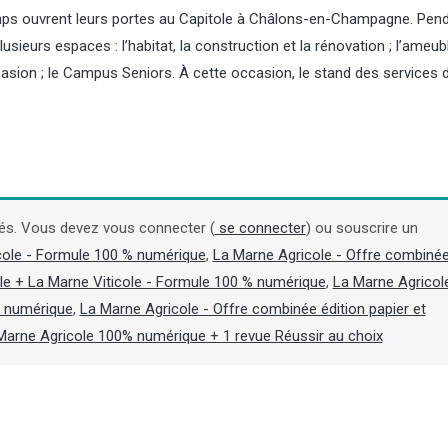
temps ouvrent leurs portes au Capitole à Châlons-en-Champagne. Pen
plusieurs espaces : l’habitat, la construction et la rénovation ; l’ameu
occasion ; le Campus Seniors. À cette occasion, le stand des services 
Viandes : en 2025, progression
Pommes de terre : le m
des importations et de leur
prévoit des rendement
poids dans la consommation
bas depuis 1996
és. Vous devez vous connecter (
se connecter
) ou souscrire un
Une récente synthèse de
Dans sa note de conjonctu
cole - Formule 100 % numérique
,
La Marne Agricole - Offre combiné
FranceAgriMer et d’Agreste
août, consacrée aux grand
(ministère de l’Agriculture) souligne la
Agreste (ministère de l’Agr
le + La Marne Viticole - Formule 100 % numérique
,
La Marne Agricol
« dépendance croissante aux
estime à un peu moins de 
t numérique
,
La Marne Agricole - Offre combinée édition papier et
importations » de l’Hexagone, alors
rendements moyens hex
que les importations de viandes,
2026 de pommes de terre
Marne Agricole 100% numérique + 1 revue Réussir au choix
toutes espèces confondues, ont
conservation et de demi-sa
continué leur croissance en 2025, de
l’un des plus faibles nivea
5 %. (Lire la suite dans l'Agra Fil)
1996. Sur une surface de 
les volumes atteindraient 
environ, en recul de 21,5 