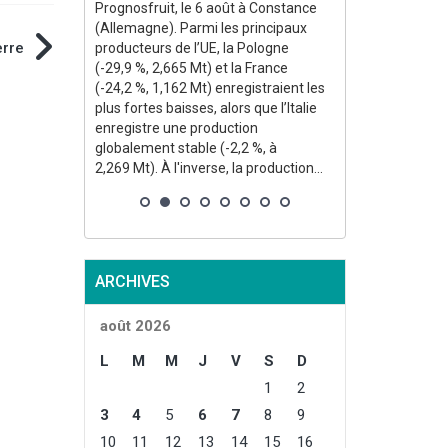
eint un
Prognosfruit, le 6 août à Constance
35,5 % par rapp
 par rapport
(Allemagne). Parmi les principaux
34,1 % par rap
e.
erre
producteurs de l’UE, la Pologne
quinquennale. 
erre de
(-29,9 %, 2,665 Mt) et la France
la production s
stimée à
(-24,2 %, 1,162 Mt) enregistraient les
annuel des sur
 atteindrait
plus fortes baisses, alors que l’Italie
sécheresse, 
enregistre une production
températures c
globalement stable (-2,2 %, à
à un stade de 
2,269 Mt). À l'inverse, la production...
ARCHIVES
août 2026
L
M
M
J
V
S
D
1
2
3
4
5
6
7
8
9
10
11
12
13
14
15
16