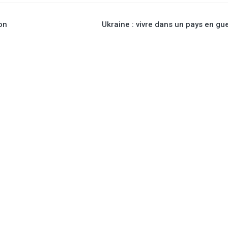
à l’an dernier (qui avait att
niveau record), et de 7,2 %
à la moyenne quinquennal
ion
Ukraine : vivre dans un pays en gu
Concernant la pomme de t
féculerie, la surface est e
10 000 ha, et la production
421 000 t, soit un...