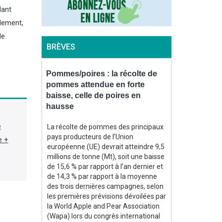
dant
blement,
de
BRÈVES
inistère
Pommes/poires : la récolte de
Maïs : le min
s au plus
pommes attendue en forte
production f
baisse, celle de poires en
plus bas de
hausse
1980 »
re du 7
e
es cultures,
La récolte de pommes des principaux
Dans une note 
iculture)
pays producteurs de l’Union
août, le minist
e +
40 t/ha les
européenne (UE) devrait atteindre 9,5
projette la pro
agonaux
millions de tonne (Mt), soit une baisse
maïs grain cet
 de
de 15,6 % par rapport à l’an dernier et
jamais observé
ison, soit
de 14,3 % par rapport à la moyenne
1980 », à 9 Mt
ux depuis
des trois dernières campagnes, selon
Hors semences
166 000 ha,
les premières prévisions dévoilées par
à 8,821 Mt. Si
donc 6,5 Mt
la World Apple and Pear Association
confirmait, il s
% par rapport
(Wapa) lors du congrès international
annuelle de la