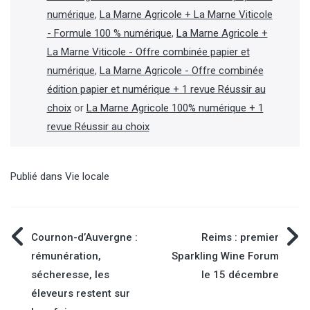
numérique
,
La Marne Agricole + La Marne Viticole
- Formule 100 % numérique
,
La Marne Agricole +
La Marne Viticole - Offre combinée papier et
numérique
,
La Marne Agricole - Offre combinée
édition papier et numérique + 1 revue Réussir au
choix
or
La Marne Agricole 100% numérique + 1
revue Réussir au choix
Publié dans
Vie locale
Navigation
Cournon-d’Auvergne :
Reims : premier
rémunération,
Sparkling Wine Forum
de
sécheresse, les
le 15 décembre
éleveurs restent sur
l’article