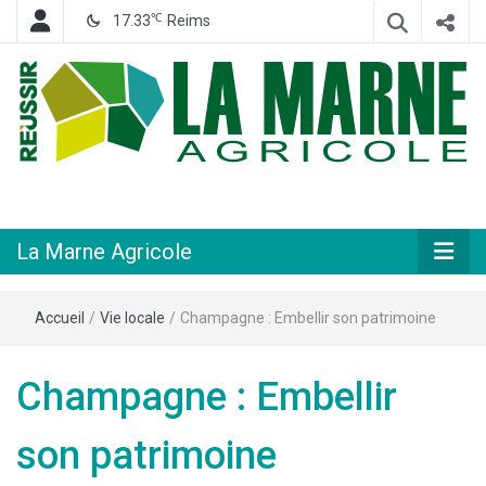
℃
17.33
Reims
Hebdomadaire départemental d'informations générales et rurales
La Marne
Agricole
La Marne Agricole
Accueil
/
Vie locale
/
Champagne : Embellir son patrimoine
Champagne : Embellir
son patrimoine