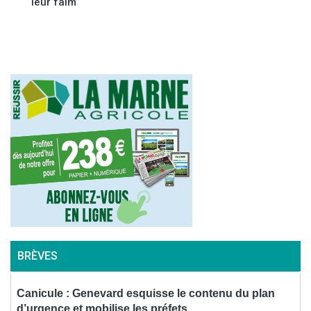
leur faim
BRÈVES
Canicule : Genevard esquisse le contenu du plan
C
d’urgence et mobilise les préfets