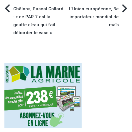
Navigation
Châlons, Pascal Collard
L’Union européenne, 3e
: « ce PAR 7 est la
importateur mondial de
de
goutte d’eau qui fait
maïs
déborder le vase »
l’article