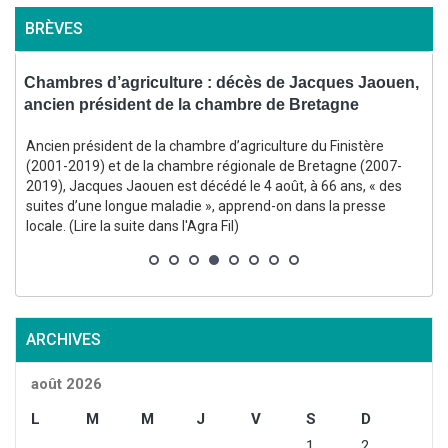
BRÈVES
se
Chambres d’agriculture : décès de Jacques Jaouen,
C
ancien président de la chambre de Bretagne
l
Ancien président de la chambre d’agriculture du Finistère
E
(2001-2019) et de la chambre régionale de Bretagne (2007-
2019), Jacques Jaouen est décédé le 4 août, à 66 ans, « des
suites d’une longue maladie », apprend-on dans la presse
locale. (Lire la suite dans l'Agra Fil)
s
l
ARCHIVES
août 2026
L
M
M
J
V
S
D
1
2