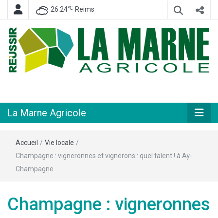
℃
26.24
Reims
Hebdomadaire départemental d'informations générales et rurales
La Marne
Agricole
La Marne Agricole
Accueil
/
Vie locale
/
Champagne : vigneronnes et vignerons : quel talent ! à Aÿ-
Champagne
Champagne : vigneronnes